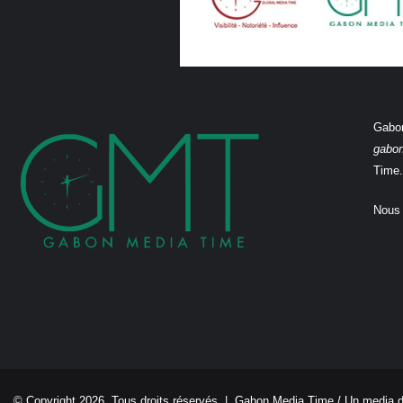
Gabon
gabo
Time.
Nous 
© Copyright 2026, Tous droits réservés |
Gabon Media Time
/ Un media 