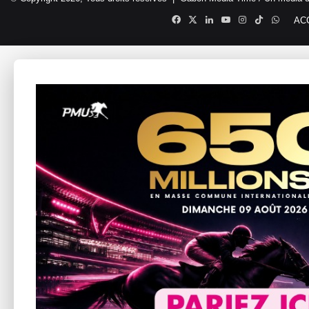
Facebook
X
Linkedin
YouTube
Instagram
TikTok
Whats
AC