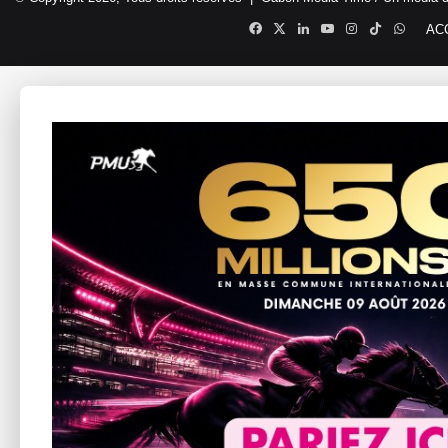
Facebook
X
Linkedin
YouTube
Instagram
TikTok
Whats
AC