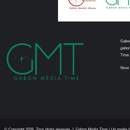
Gabon
gabo
Time.
Nous 
© Copyright 2026, Tous droits réservés |
Gabon Media Time
/ Un media 