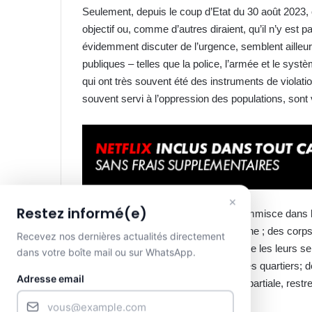
Seulement, depuis le coup d’Etat du 30 août 2023, 
objectif ou, comme d’autres diraient, qu’il n’y est 
évidemment discuter de l’urgence, semblent ailleurs.
publiques – telles que la police, l’armée et le systè
qui ont très souvent été des instruments de violati
souvent servi à l’oppression des populations, sont 
×
Restez informé(e)
Le Président de la République qui s’immisce dans le 
présidentielle, de telle ou telle personne ; des corps
Recevez nos dernières actualités directement
plus que jamais tout permis du fait que les leurs se
dans votre boîte mail ou sur WhatsApp.
impunément nos concitoyens dans les quartiers; de
Adresse email
procédural et de manière totalement partiale, restr
laisse perplexe.