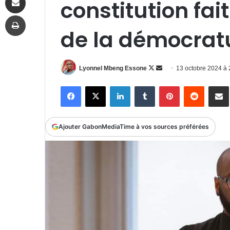
constitution fait
Imprimer
de la démocrat
Follow
Envoyer
Lyonnel Mbeng Essone
13 octobre 2024 à
on
un
Facebook
X
Linkedin
Tumblr
Pinterest
Reddit
P
X
courriel
Ajouter GabonMediaTime à vos sources préférées