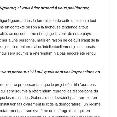
 Nguema, si vous étiez amené à vous positionner,
Oligui Nguema dans la formulation de cette question a tout
ns un contexte où l’on a la fâcheuse tendance à tout
ité, ce qui concerne et engage l’avenir de notre pays
her à une personne, mais en raison de ce qu’il s’agit de la
n sujet tellement crucial qu’intellectuellement je ne saurais
itif qui sera soumis à référendum n’a pas encore été rendu
vez-vous parcouru ? Si oui, quels sont vos impressions en
r moi de me prononcer tant que le projet définitif n’aura pas
on qui sera soumis à référendum reprend les dispositions du
e que les mains des Gabonais ne devraient pas trembler en
nstitution fait clairement le lit de la démocrature ; un régime
 notamment par son système de suffrage mais qui, en