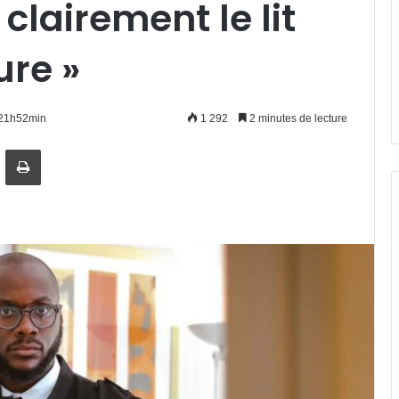
 clairement le lit
ure »
 21h52min
1 292
2 minutes de lecture
artager par email
Imprimer