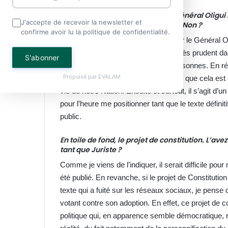
À l’aube du référendum cher au général Oligui
J'accepte de recevoir la newsletter et
seriez-vous pour le Oui ou pour le Non ?
confirme avoir lu la politique de confidentialité.
D’abord, je pense que le fait d’intégrer le Général 
pour fausser le débat. Ce n’est pas très prudent da
S'abonner
ramener à des considérations de personnes. En réal
Propulsé par
EVALAM
devrait nous émouvoir non pas parce que cela est c
vie de notre Nation. Ensuite et surtout, il s’agit d’u
pour l’heure me positionner tant que le texte défin
public.
En toile de fond, le projet de constitution. L’a
tant que Juriste ?
Comme je viens de l’indiquer, il serait difficile pou
été publié. En revanche, si le projet de Constituti
texte qui a fuité sur les réseaux sociaux, je pens
votant contre son adoption. En effet, ce projet de co
politique qui, en apparence semble démocratique,