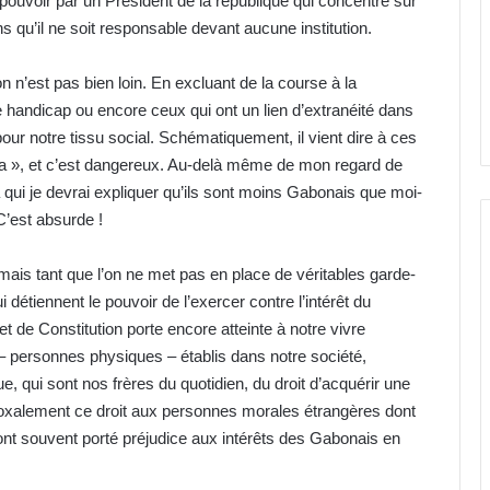
u pouvoir par un Président de la république qui concentre sur
ns qu’il ne soit responsable devant aucune institution.
 n’est pas bien loin. En excluant de la course à la
 handicap ou encore ceux qui ont un lien d’extranéité dans
our notre tissu social. Schématiquement, il vient dire à ces
ça », et c’est dangereux. Au-delà même de mon regard de
 qui je devrai expliquer qu’ils sont moins Gabonais que moi-
’est absurde !
 mais tant que l’on ne met pas en place de véritables garde-
 détiennent le pouvoir de l’exercer contre l’intérêt du
jet de Constitution porte encore atteinte à notre vivre
– personnes physiques – établis dans notre société,
e, qui sont nos frères du quotidien, du droit d’acquérir une
radoxalement ce droit aux personnes morales étrangères dont
es ont souvent porté préjudice aux intérêts des Gabonais en