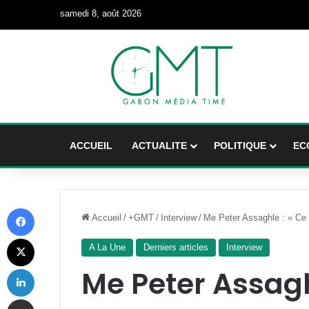
samedi 8, août 2026
ACCUEIL
ACTUALITE
POLITIQUE
EC
Facebook
Accueil
/
+GMT
/
Interview
/
Me Peter Assaghle : « Ce pr
X
A La Une
Derniers articles
Interview
Linkedin
Me Peter Assaghl
Partager par email