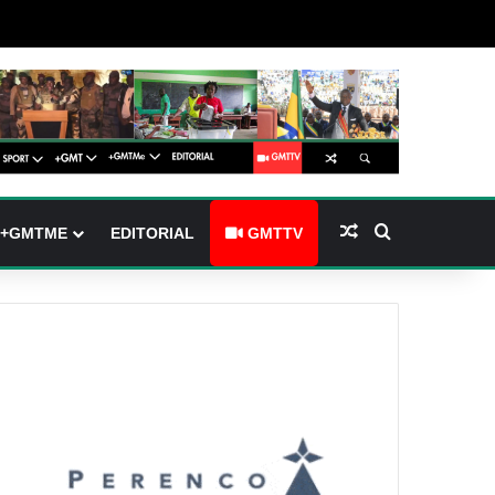
barre latérale)
ch skin
Article Aléatoire
Rechercher
+GMTME
EDITORIAL
GMTTV