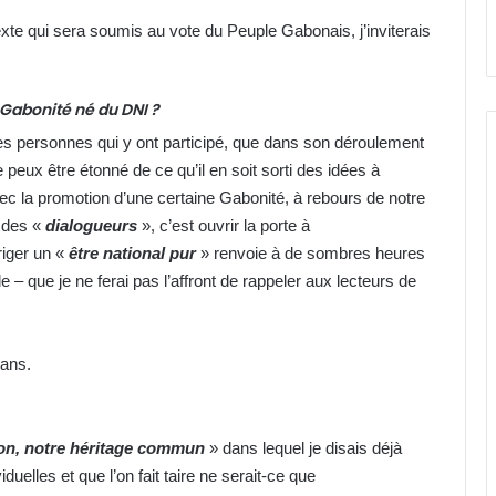
texte qui sera soumis au vote du Peuple Gabonais, j’inviterais
 Gabonité né du DNI ?
s personnes qui y ont participé, que dans son déroulement
 peux être étonné de ce qu’il en soit sorti des idées à
avec la promotion d’une certaine Gabonité, à rebours de notre
 des «
dialogueurs
», c’est ouvrir la porte à
riger un «
être national pur
» renvoie à de sombres heures
 – que je ne ferai pas l’affront de rappeler aux lecteurs de
dans.
n, notre héritage commun
» dans lequel je disais déjà
duelles et que l’on fait taire ne serait-ce que