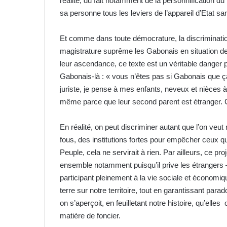
réalité, du fait notamment de la personnification d
sa personne tous les leviers de l’appareil d’Etat sa
Et comme dans toute démocrature, la discrimination
magistrature suprême les Gabonais en situation de
leur ascendance, ce texte est un véritable danger p
Gabonais-là : « vous n’êtes pas si Gabonais que 
juriste, je pense à mes enfants, neveux et nièces à
même parce que leur second parent est étranger. C
En réalité, on peut discriminer autant que l’on veut
fous, des institutions fortes pour empêcher ceux qui
Peuple, cela ne servirait à rien. Par ailleurs, ce pro
ensemble notamment puisqu’il prive les étrangers 
participant pleinement à la vie sociale et économiqu
terre sur notre territoire, tout en garantissant pa
on s’aperçoit, en feuilletant notre histoire, qu’ell
matière de foncier.