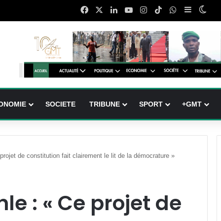
Facebook
X
Linkedin
YouTube
Instagram
TikTok
WhatsApp
Sidebar (
Swit
ONOMIE
SOCIETE
TRIBUNE
SPORT
+GMT
ojet de constitution fait clairement le lit de la démocrature »
e : « Ce projet de