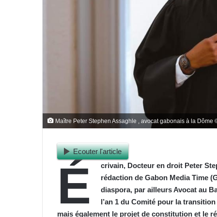
Maître Peter Stephen Assaghle , avocat gabonais à la Dôme 
Ecouter l'article
É
crivain, Docteur en droit Peter St
rédaction de Gabon Media Time (G
diaspora, par ailleurs Avocat au B
l’an 1 du Comité pour la transition
mais également le projet de constitution et le r