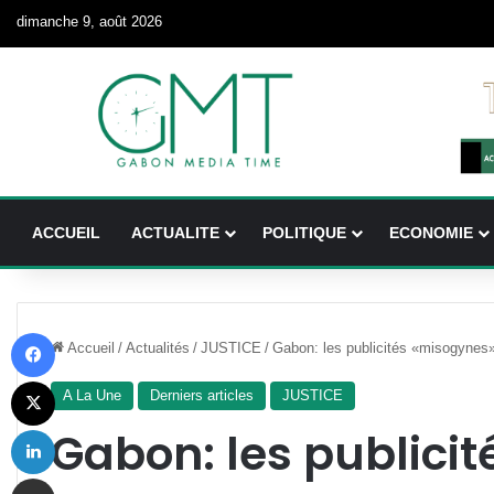
dimanche 9, août 2026
ACCUEIL
ACTUALITE
POLITIQUE
ECONOMIE
Facebook
Accueil
/
Actualités
/
JUSTICE
/
Gabon: les publicités «misogynes» i
X
A La Une
Derniers articles
JUSTICE
Linkedin
Gabon: les publici
Partager par email