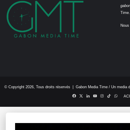
gabo
Time.
Nous 
© Copyright 2026, Tous droits réservés |
Gabon Media Time
/ Un media 
Facebook
X
Linkedin
YouTube
Instagram
TikTok
Whats
AC