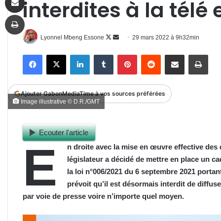
interdites à la télé 
Imprimer
Follow
Envoyer
Lyonnel Mbeng Essone
29 mars 2022 à 9h32min
on
un
Facebook
X
Linkedin
Tumblr
Pinterest
Reddit
Partager par email
Impr
X
courriel
Ajouter GabonMediaTime à vos sources préférées
Image illustrative © D.R./GMT
Ecouter l'article
E
n droite avec la mise en œuvre effective des 
législateur a décidé de mettre en place un cadr
la loi n°006/2021 du 6 septembre 2021 portan
prévoit qu’il est désormais interdit de diffus
par voie de presse voire n’importe quel moyen.