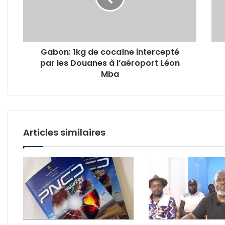
par
sur
les
la
Douanes
fillet
à
de
Gabon: 1kg de cocaïne intercepté
l’aéroport
10
par les Douanes à l’aéroport Léon
Léon
ans
Mba
Mba
de
sa
locat
Articles similaires