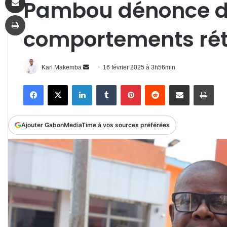
Pambou dénonce 
Imprimer
comportements ré
Envoyer
Karl Makemba
16 février 2025 à 3h56min
un
Facebook
X
Linkedin
Tumblr
Pinterest
Reddit
Partager par email
Impr
courriel
Ajouter GabonMediaTime à vos sources préférées