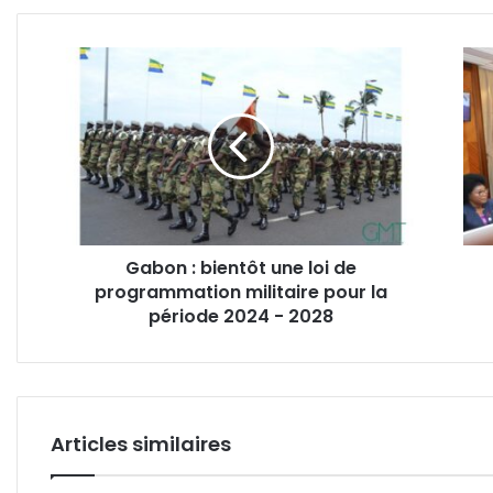
Gabon
Gab
:
:
bientôt
Créa
une
d’un
loi
Cent
de
scien
programmation
et
militaire
isla
pour
Gabon : bientôt une loi de
la
programmation militaire pour la
période
2024
période 2024 - 2028
-
2028
Articles similaires