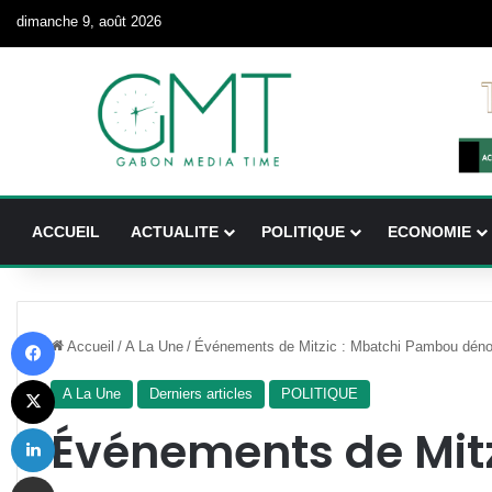
dimanche 9, août 2026
ACCUEIL
ACTUALITE
POLITIQUE
ECONOMIE
Facebook
Accueil
/
A La Une
/
Événements de Mitzic : Mbatchi Pambou déno
X
A La Une
Derniers articles
POLITIQUE
Linkedin
Événements de Mitz
Partager par email