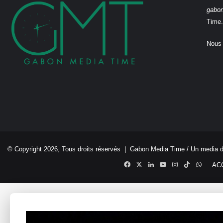
gabo
Time.
Nous 
© Copyright 2026, Tous droits réservés |
Gabon Media Time
/ Un media 
Facebook
X
Linkedin
YouTube
Instagram
TikTok
Whats
AC