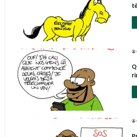
t
Q
r
P