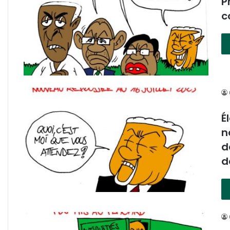
P
c
É
n
d
d