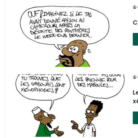
C
L
x