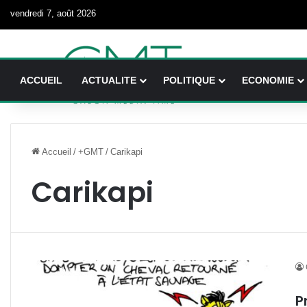
vendredi 7, août 2026
ACCUEIL
ACTUALITE
POLITIQUE
ECONOMIE
Accueil
/
+GMT
/
Carikapi
Carikapi
P