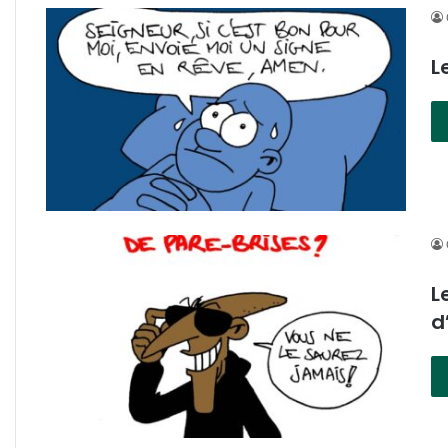
L
L
d