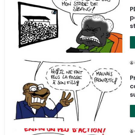
P
p
s
P
c
s