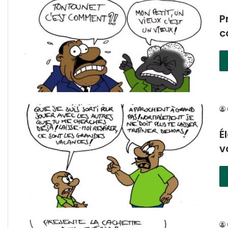
P
c
É
v