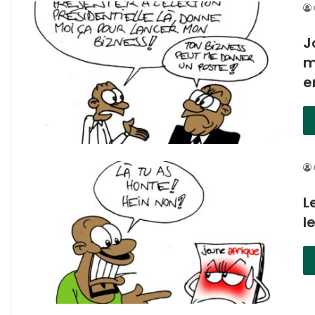
J
m
e
L
l