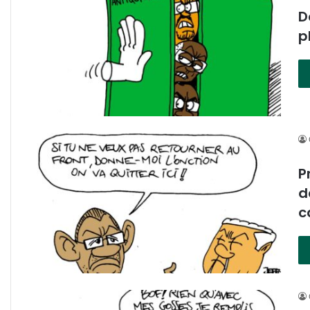
D
p
P
d
c