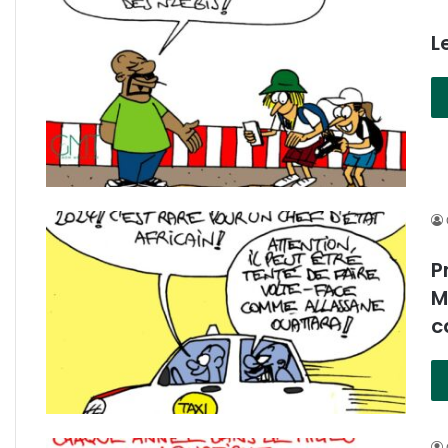
L
P
M
c