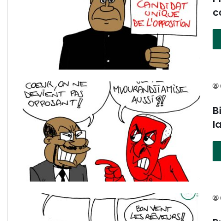
c
B
l