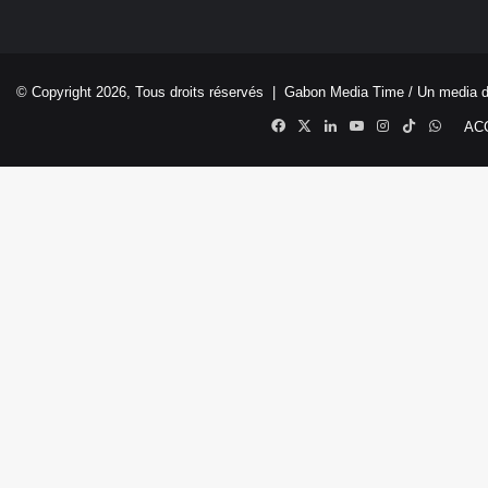
© Copyright 2026, Tous droits réservés |
Gabon Media Time
/ Un media 
Facebook
X
Linkedin
YouTube
Instagram
TikTok
Whats
AC