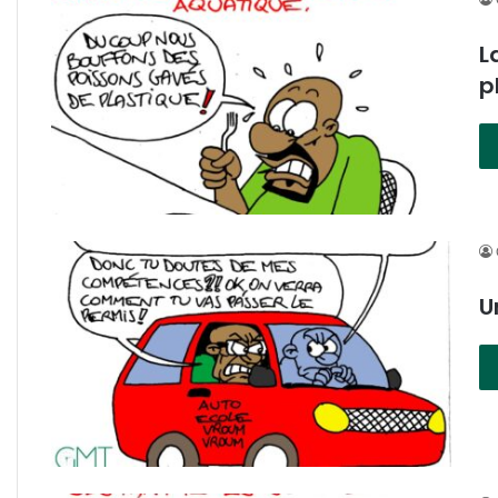
L
p
U