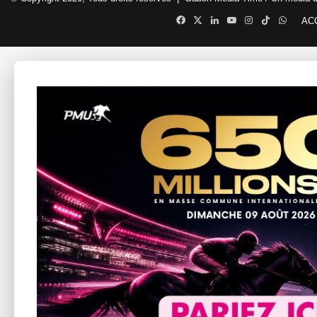
Facebook
X
Linkedin
YouTube
Instagram
TikTok
Whats
AC