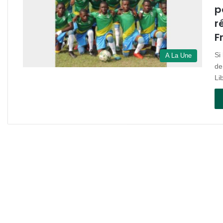
p
r
F
Si
A La Une
de
Li