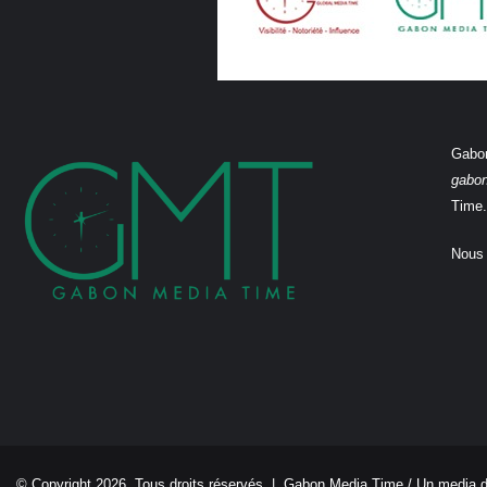
Gabon
gabo
Time.
Nous 
© Copyright 2026, Tous droits réservés |
Gabon Media Time
/ Un media 