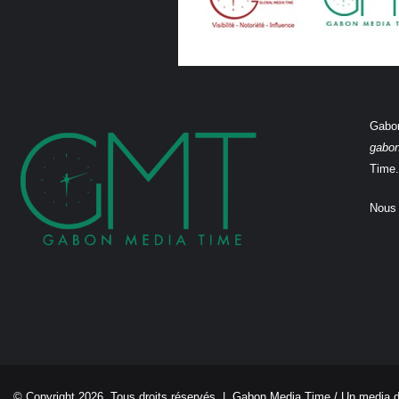
Gabon
gabo
Time.
Nous 
© Copyright 2026, Tous droits réservés |
Gabon Media Time
/ Un media 