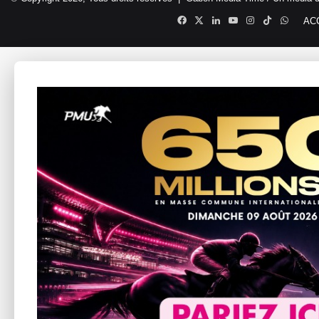
Facebook
X
Linkedin
YouTube
Instagram
TikTok
Whats
AC