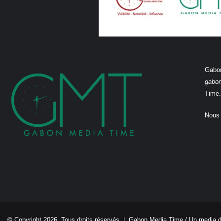
Gabon
gabo
Time.
Nous 
© Copyright 2026, Tous droits réservés |
Gabon Media Time
/ Un media 