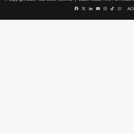
Facebook
X
Linkedin
YouTube
Instagram
TikTok
Whats
AC