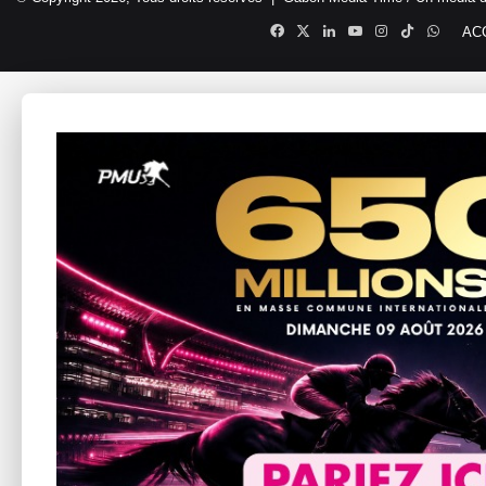
Facebook
X
Linkedin
YouTube
Instagram
TikTok
Whats
AC