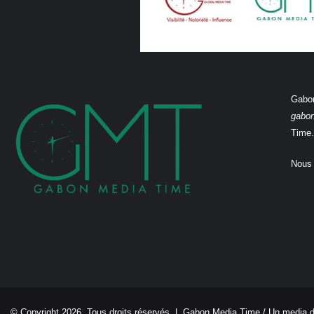
Gabon
gabo
Time.
Nous 
© Copyright 2026, Tous droits réservés |
Gabon Media Time
/ Un media 