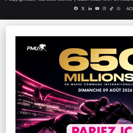
Facebook
X
Linkedin
YouTube
Instagram
TikTok
Whats
AC