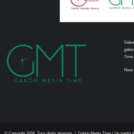
Gabon
gabo
Time.
Nous 
© Copyright 2026, Tous droits réservés |
Gabon Media Time
/ Un media 