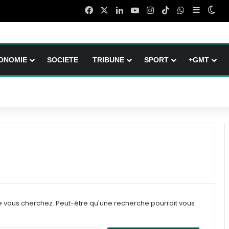
Facebook
X
Linkedin
YouTube
Instagram
TikTok
WhatsApp
Sidebar 
Swi
ONOMIE
SOCIETE
TRIBUNE
SPORT
+GMT
e vous cherchez. Peut-être qu'une recherche pourrait vous