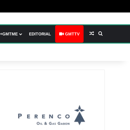
(barre latérale)
tch skin
Article Aléatoire
Rechercher
+GMTME
EDITORIAL
GMTTV