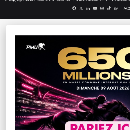
Facebook
X
Linkedin
YouTube
Instagram
TikTok
Whats
AC