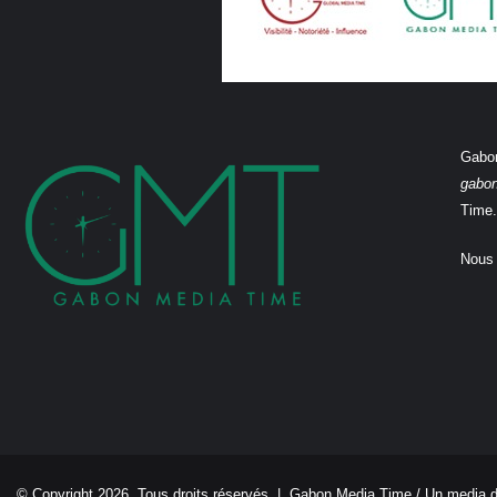
Gabon
gabo
Time.
Nous 
© Copyright 2026, Tous droits réservés |
Gabon Media Time
/ Un media 