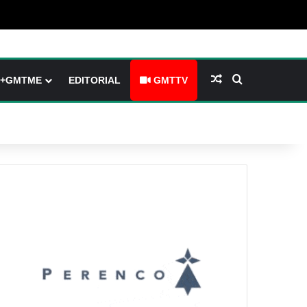
barre latérale)
ch skin
Article Aléatoire
Rechercher
+GMTME
EDITORIAL
GMTTV