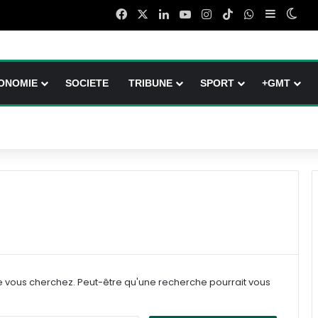
Facebook
X
Linkedin
YouTube
Instagram
TikTok
WhatsApp
Sidebar (
Swit
ONOMIE
SOCIETE
TRIBUNE
SPORT
+GMT
e vous cherchez. Peut-être qu'une recherche pourrait vous