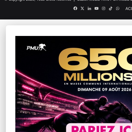
Facebook
X
Linkedin
YouTube
Instagram
TikTok
Whats
AC