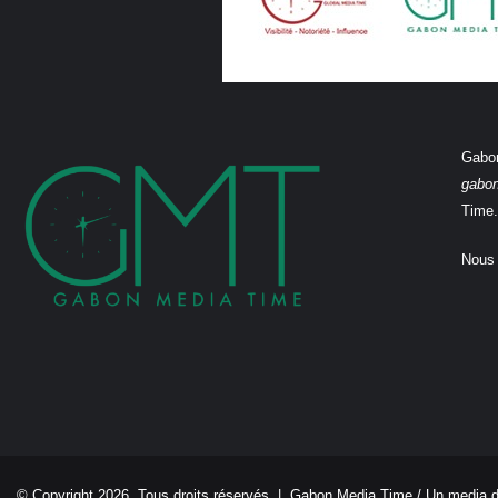
Gabon
gabo
Time.
Nous 
© Copyright 2026, Tous droits réservés |
Gabon Media Time
/ Un media 