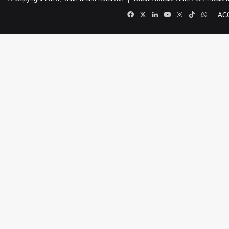
Facebook
X
Linkedin
YouTube
Instagram
TikTok
Whats
AC