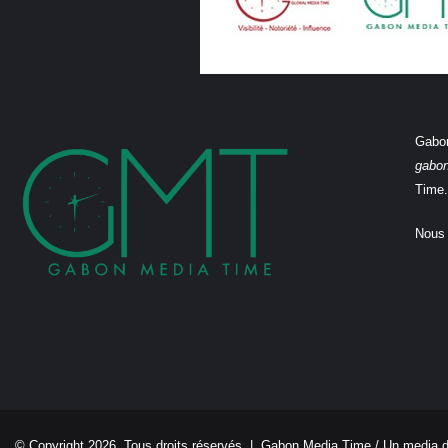
Gabon
gabo
Time.
Nous 
© Copyright 2026, Tous droits réservés |
Gabon Media Time
/ Un media 