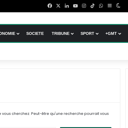
Facebook
X
Linkedin
YouTube
Instagram
TikTok
WhatsApp
Sidebar 
Swi
ONOMIE
SOCIETE
TRIBUNE
SPORT
+GMT
e vous cherchez. Peut-être qu'une recherche pourrait vous