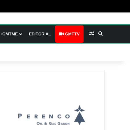
(barre latérale)
tch skin
Article Aléatoire
Rechercher
+GMTME
EDITORIAL
GMTTV