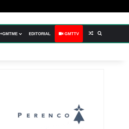
(barre latérale)
tch skin
Article Aléatoire
Rechercher
+GMTME
EDITORIAL
GMTTV