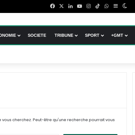
Facebook
X
Linkedin
YouTube
Instagram
TikTok
WhatsApp
Sidebar 
Swi
ONOMIE
SOCIETE
TRIBUNE
SPORT
+GMT
e vous cherchez. Peut-être qu'une recherche pourrait vous