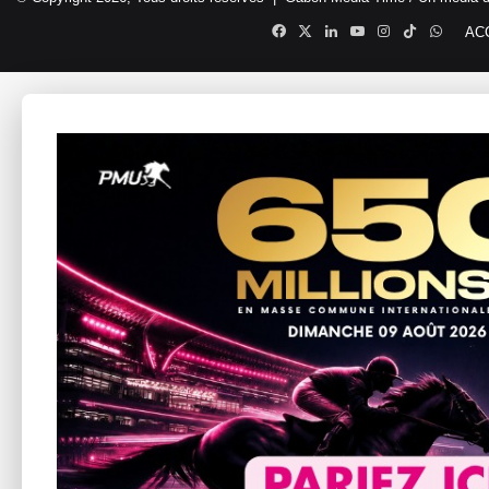
Facebook
X
Linkedin
YouTube
Instagram
TikTok
Whats
AC