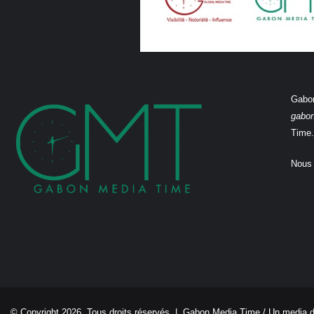
Gabon
gabo
Time.
Nous 
© Copyright 2026, Tous droits réservés |
Gabon Media Time
/ Un media 