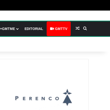
arre latérale)
h skin
Article Aléatoire
Rechercher
+GMTME
EDITORIAL
GMTTV