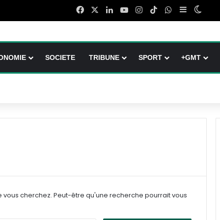
Facebook
X
Linkedin
YouTube
Instagram
TikTok
WhatsApp
Sidebar (b
Switc
ONOMIE
SOCIETE
TRIBUNE
SPORT
+GMT
e vous cherchez. Peut-être qu'une recherche pourrait vous