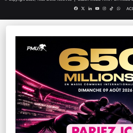
Facebook
X
Linkedin
YouTube
Instagram
TikTok
Whats
AC