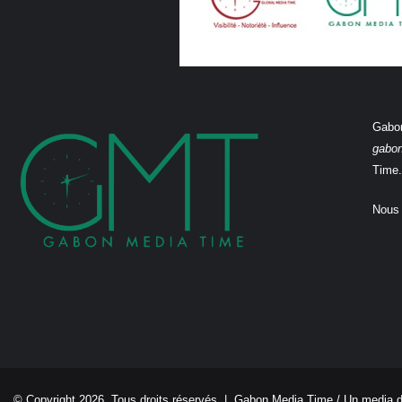
Gabon
gabo
Time.
Nous 
© Copyright 2026, Tous droits réservés |
Gabon Media Time
/ Un media 