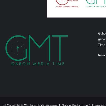
Gabon
gabo
Time.
Nous 
© Copyright 2026, Tous droits réservés |
Gabon Media Time
/ Un media 