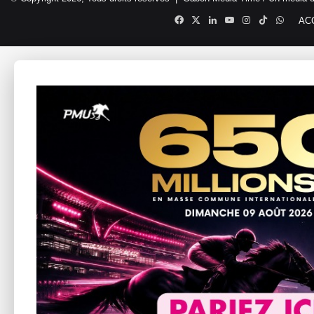
Facebook
X
Linkedin
YouTube
Instagram
TikTok
Whats
AC