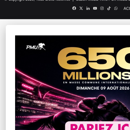
Facebook
X
Linkedin
YouTube
Instagram
TikTok
Whats
AC