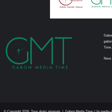
Gabon
gabo
Time.
Nous 
© Copyright 2026, Tous droits réservés |
Gabon Media Time
/ Un media 