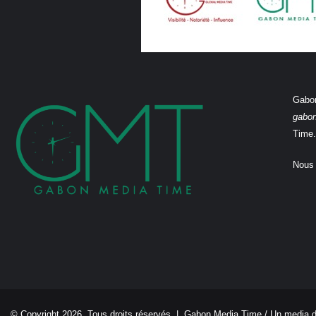
Gabon
gabo
Time.
Nous 
© Copyright 2026, Tous droits réservés |
Gabon Media Time
/ Un media 