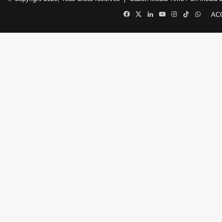
Facebook
X
Linkedin
YouTube
Instagram
TikTok
Whats
AC