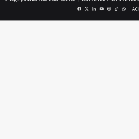
Facebook
X
Linkedin
YouTube
Instagram
TikTok
Whats
AC