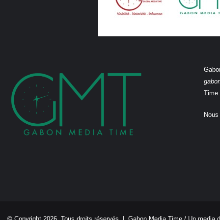
Gabon
gabo
Time.
Nous 
© Copyright 2026, Tous droits réservés |
Gabon Media Time
/ Un media 