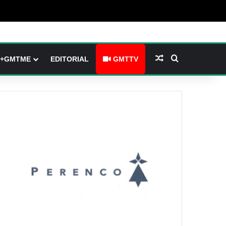
(barre latérale)
tch skin
Article Aléatoire
Rechercher
+GMTME
EDITORIAL
GMTTV