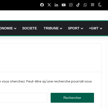
Facebook
X
Linkedin
YouTube
Instagram
TikTok
WhatsApp
Sidebar 
Swi
ONOMIE
SOCIETE
TRIBUNE
SPORT
+GMT
e vous cherchez. Peut-être qu'une recherche pourrait vous
Rechercher :