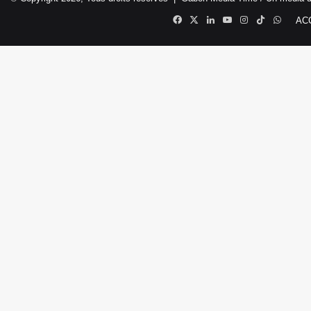
Facebook
X
Linkedin
YouTube
Instagram
TikTok
Whats
AC