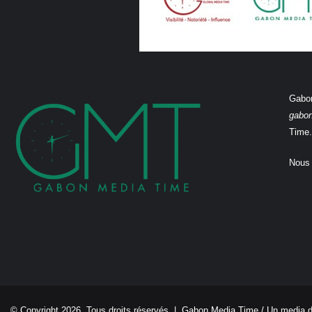
Gabon
gabo
Time.
Nous 
© Copyright 2026, Tous droits réservés |
Gabon Media Time
/ Un media 