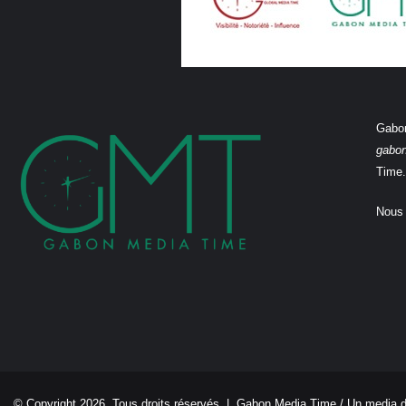
Gabon
gabo
Time.
Nous 
© Copyright 2026, Tous droits réservés |
Gabon Media Time
/ Un media 