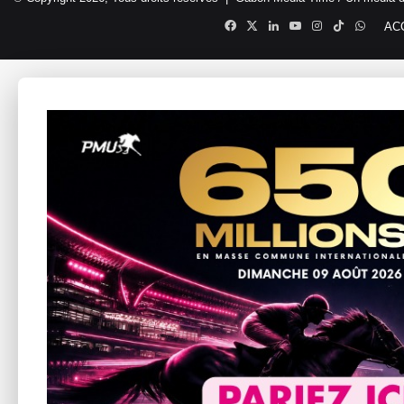
Facebook
X
Linkedin
YouTube
Instagram
TikTok
Whats
AC