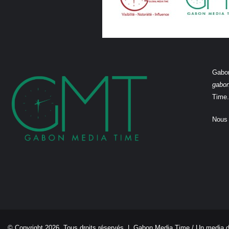
Gabon
gabo
Time.
Nous 
© Copyright 2026, Tous droits réservés |
Gabon Media Time
/ Un media 