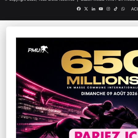
Facebook
X
Linkedin
YouTube
Instagram
TikTok
Whats
AC