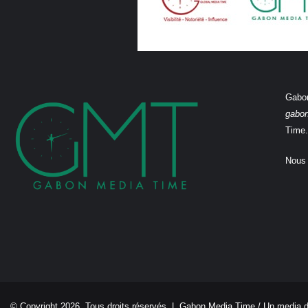
Gabon
gabo
Time.
Nous 
© Copyright 2026, Tous droits réservés |
Gabon Media Time
/ Un media 