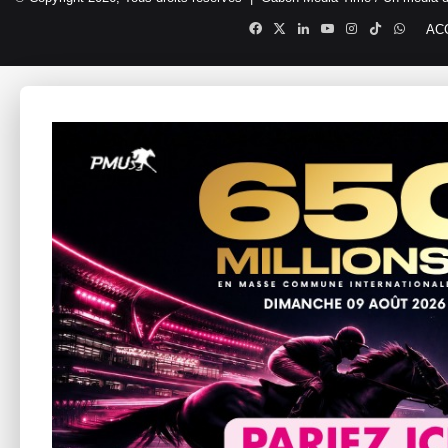
Facebook
X
Linkedin
YouTube
Instagram
TikTok
Whats
AC