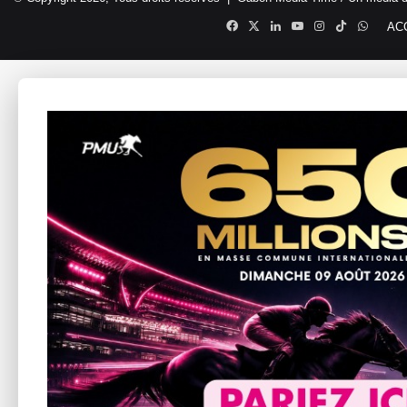
Facebook
X
Linkedin
YouTube
Instagram
TikTok
Whats
AC