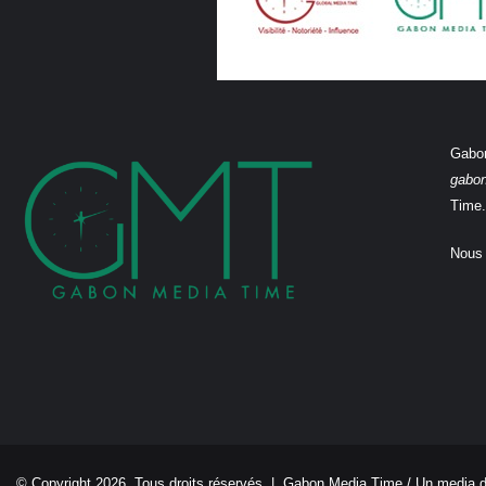
Gabon
gabo
Time.
Nous 
© Copyright 2026, Tous droits réservés |
Gabon Media Time
/ Un media 