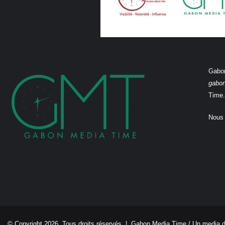
Gabon
gabo
Time.
Nous 
© Copyright 2026, Tous droits réservés |
Gabon Media Time
/ Un media 