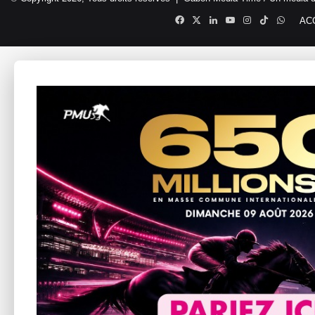
Facebook
X
Linkedin
YouTube
Instagram
TikTok
Whats
AC