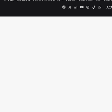
Facebook
X
Linkedin
YouTube
Instagram
TikTok
Whats
AC