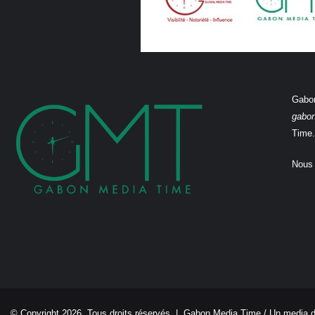
Gabon
gabo
Time.
Nous 
© Copyright 2026, Tous droits réservés |
Gabon Media Time
/ Un media 