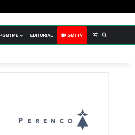
(barre latérale)
tch skin
Article Aléatoire
Rechercher
+GMTME
EDITORIAL
GMTTV