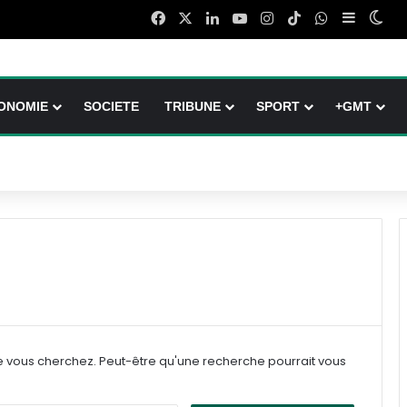
Facebook
X
Linkedin
YouTube
Instagram
TikTok
WhatsApp
Sidebar 
Swi
ONOMIE
SOCIETE
TRIBUNE
SPORT
+GMT
e vous cherchez. Peut-être qu'une recherche pourrait vous