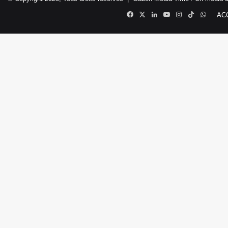
Facebook
X
Linkedin
YouTube
Instagram
TikTok
Whats
AC