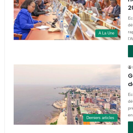
2
Ec
dé
ra
A La Une
l’A
G
d
Ec
dé
pr
e
Derniers articles