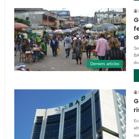
G
f
d
So
BA
du
Derniers articles
G
r
Ec
af
su