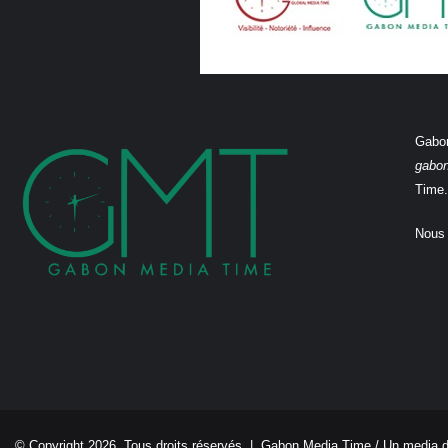
Gabon
gabo
Time.
Nous 
© Copyright 2026, Tous droits réservés |
Gabon Media Time
/ Un media 