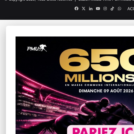
Facebook
X
Linkedin
YouTube
Instagram
TikTok
Whats
AC