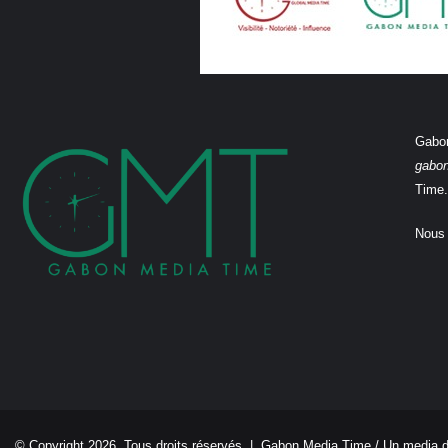
Gabon
gabo
Time.
Nous 
© Copyright 2026, Tous droits réservés |
Gabon Media Time
/ Un media 