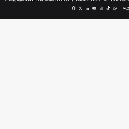
Facebook
X
Linkedin
YouTube
Instagram
TikTok
Whats
AC