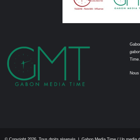
Gabon
gabo
Time.
Nous 
© Copyright 2026, Tous droits réservés |
Gabon Media Time
/ Un media 