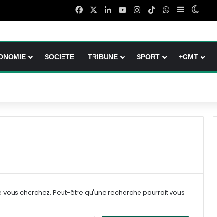
Facebook
X
Linkedin
YouTube
Instagram
TikTok
WhatsApp
Sidebar (b
Switc
ONOMIE
SOCIETE
TRIBUNE
SPORT
+GMT
e vous cherchez. Peut-être qu'une recherche pourrait vous