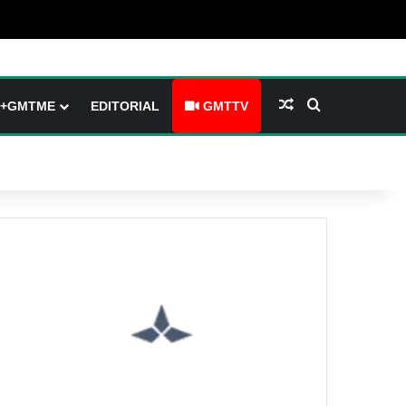
arre latérale)
h skin
Article Aléatoire
Rechercher
+GMTME
EDITORIAL
GMTTV