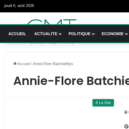
jeudi 6, août 2026
ACCUEIL
ACTUALITE
POLITIQUE
ECONOMIE
Accueil
/
Annie-Flore Batchiellilys
Annie-Flore Batchie
A La Une
G