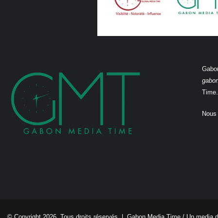
Gabon
gabo
Time.
Nous 
© Copyright 2026, Tous droits réservés |
Gabon Media Time
/ Un media 