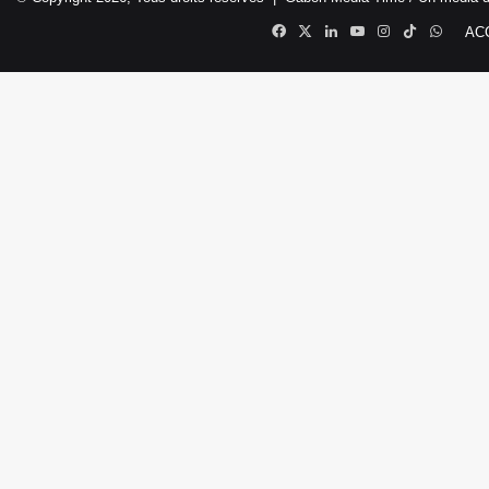
Facebook
X
Linkedin
YouTube
Instagram
TikTok
Whats
AC