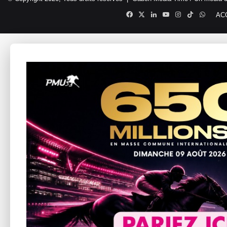
Facebook
X
Linkedin
YouTube
Instagram
TikTok
Whats
AC