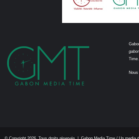
Gabon
gabo
Time.
Nous 
© Copyright 2026, Tous droits réservés |
Gabon Media Time
/ Un media 