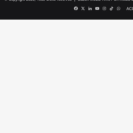
Facebook
X
Linkedin
YouTube
Instagram
TikTok
Whats
AC