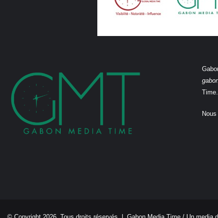
Gabon
gabo
Time.
Nous 
© Copyright 2026, Tous droits réservés |
Gabon Media Time
/ Un media 