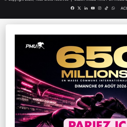
Facebook
X
Linkedin
YouTube
Instagram
TikTok
Whats
AC