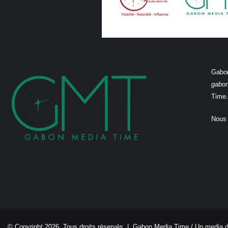
Gabon
gabo
Time.
Nous 
© Copyright 2026, Tous droits réservés |
Gabon Media Time
/ Un media 