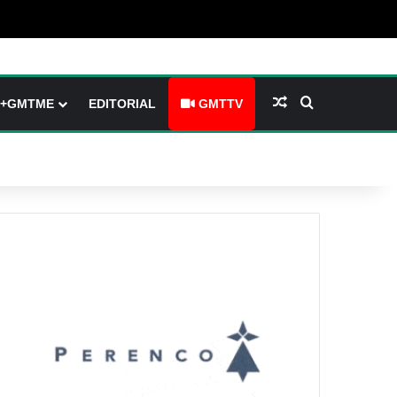
(barre latérale)
tch skin
Article Aléatoire
Rechercher
+GMTME
EDITORIAL
GMTTV