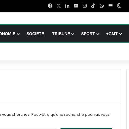
Facebook
X
Linkedin
YouTube
Instagram
TikTok
WhatsApp
Sidebar 
Swi
ONOMIE
SOCIETE
TRIBUNE
SPORT
+GMT
e vous cherchez. Peut-être qu'une recherche pourrait vous