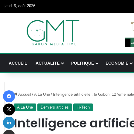
jeudi 6, août 2026
ACCUEIL
ACTUALITE
POLITIQUE
ECONOMIE
Facebook
Accueil
/
A La Une
/
Intelligence artificielle : le Gabon, 127ème na
X
A La Une
Derniers articles
Hi-Tech
Linkedin
Intelligence artifici
Partager par email