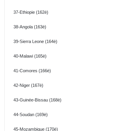
37-Ethiopie (162è)
38-Angola (163è)
39-Sierra Leone (164è)
40-Malawi (165è)
41-Comores (166è)
42-Niger (167è)
43-Guinée-Bissau (168è)
44-Soudan (169è)
45-Mozambique (170è)