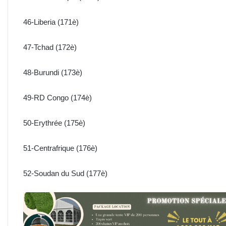
46-Liberia (171è)
47-Tchad (172è)
48-Burundi (173è)
49-RD Congo (174è)
50-Erythrée (175è)
51-Centrafrique (176è)
52-Soudan du Sud (177è)