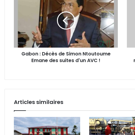
:
Gab
Décès
2023
de
près
Simon
de
Ntoutoume
100
Emane
reco
des
intro
suites
par
Gabon : Décès de Simon Ntoutoume
d'un
le
Emane des suites d'un AVC !
AVC
PDG
!
deva
la
Cour
const
Articles similaires