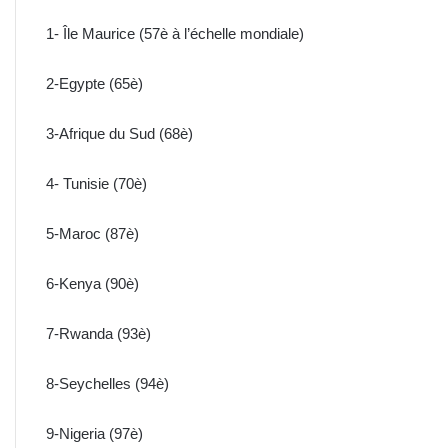
1- Île Maurice (57è à l’échelle mondiale)
2-Egypte (65è)
3-Afrique du Sud (68è)
4- Tunisie (70è)
5-Maroc (87è)
6-Kenya (90è)
7-Rwanda (93è)
8-Seychelles (94è)
9-Nigeria (97è)