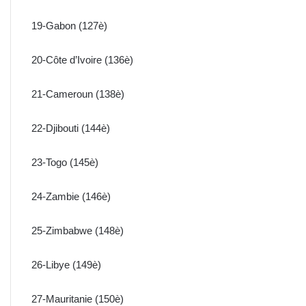
19-Gabon (127è)
20-Côte d’Ivoire (136è)
21-Cameroun (138è)
22-Djibouti (144è)
23-Togo (145è)
24-Zambie (146è)
25-Zimbabwe (148è)
26-Libye (149è)
27-Mauritanie (150è)