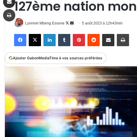
127ème nation mon
Imprimer
Follow
Envoyer
Lyonnel Mbeng Essone
5 août 2023 à 12h43min
on
un
Facebook
X
Linkedin
Tumblr
Pinterest
Reddit
Partager par email
Impr
X
courriel
Ajouter GabonMediaTime à vos sources préférées