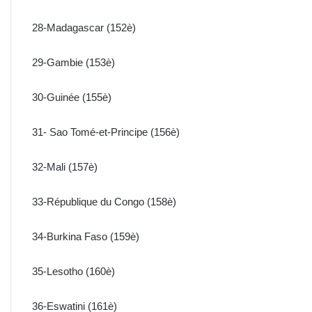
28-Madagascar (152è)
29-Gambie (153è)
30-Guinée (155è)
31- Sao Tomé-et-Principe (156è)
32-Mali (157è)
33-République du Congo (158è)
34-Burkina Faso (159è)
35-Lesotho (160è)
36-Eswatini (161è)