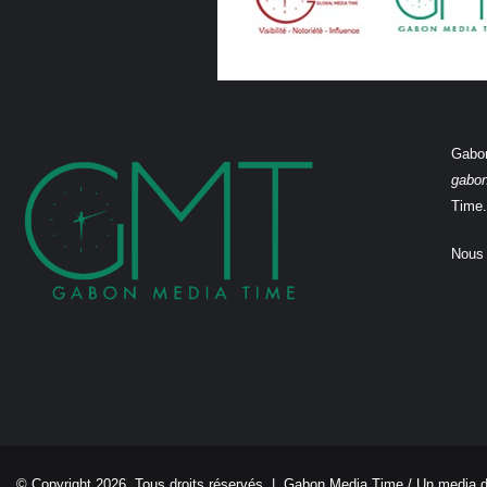
Gabon
gabo
Time.
Nous 
© Copyright 2026, Tous droits réservés |
Gabon Media Time
/ Un media 