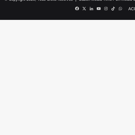
Facebook
X
Linkedin
YouTube
Instagram
TikTok
Whats
AC