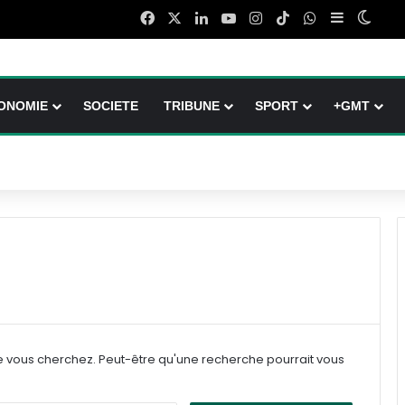
Facebook
X
Linkedin
YouTube
Instagram
TikTok
WhatsApp
Sidebar (b
Switc
ONOMIE
SOCIETE
TRIBUNE
SPORT
+GMT
e vous cherchez. Peut-être qu'une recherche pourrait vous