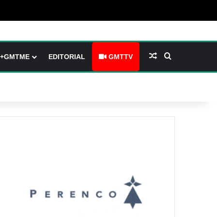
arre latérale)
h skin
Article Aléatoire
Rechercher
+GMTME
EDITORIAL
GMTTV