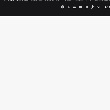
Facebook
X
Linkedin
YouTube
Instagram
TikTok
Whats
AC