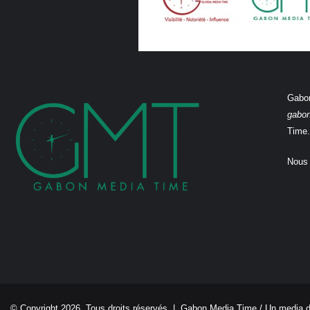
Gabon
gabo
Time.
Nous 
© Copyright 2026, Tous droits réservés |
Gabon Media Time
/ Un media 