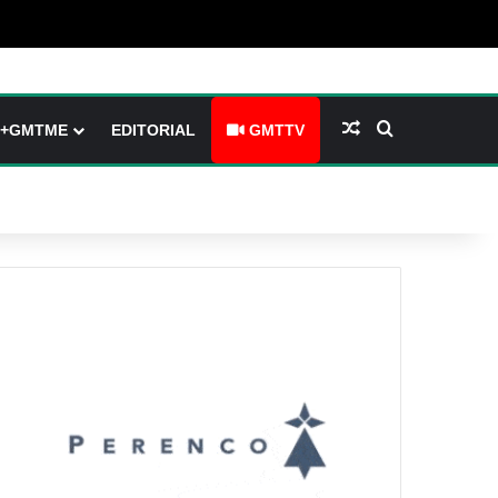
(barre latérale)
tch skin
Article Aléatoire
Rechercher
+GMTME
EDITORIAL
GMTTV