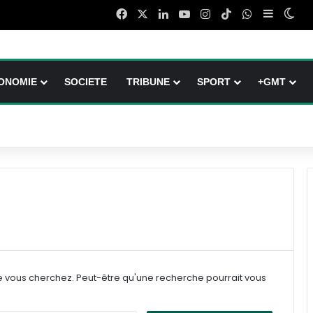
Facebook
X
Linkedin
YouTube
Instagram
TikTok
WhatsApp
Sidebar 
Swi
ONOMIE
SOCIETE
TRIBUNE
SPORT
+GMT
e vous cherchez. Peut-être qu'une recherche pourrait vous