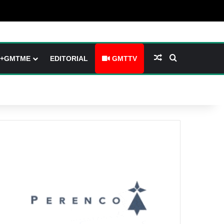
(barre latérale)
tch skin
Article Aléatoire
Rechercher
+GMTME
EDITORIAL
GMTTV