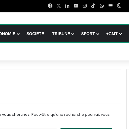
Facebook
X
Linkedin
YouTube
Instagram
TikTok
WhatsApp
Sidebar 
Swi
ONOMIE
SOCIETE
TRIBUNE
SPORT
+GMT
e vous cherchez. Peut-être qu'une recherche pourrait vous