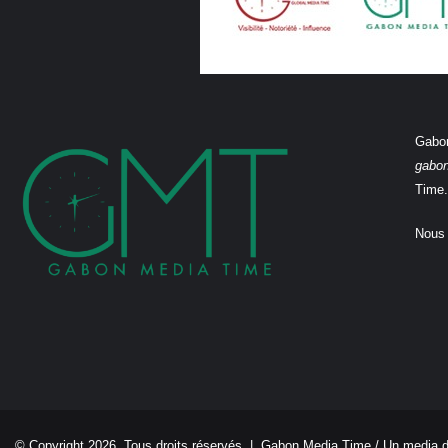
Gabon
gabo
Time.
Nous 
© Copyright 2026, Tous droits réservés |
Gabon Media Time
/ Un media 