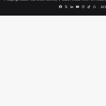
Facebook
X
Linkedin
YouTube
Instagram
TikTok
Whats
AC